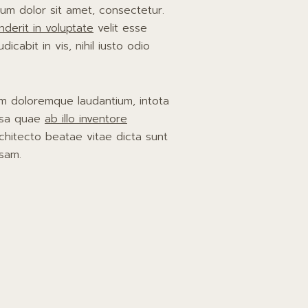
um dolor sit amet, consectetur.
nderit in voluptate
velit esse
dicabit in vis, nihil iusto odio
m doloremque laudantium, intota
psa quae
ab illo inventore
rchitecto beatae vitae dicta sunt
sam.