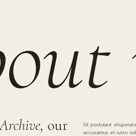
out
Archive,
our
Sit postulant vituperat
accusamus et iusto odi